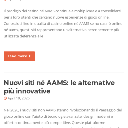
Il prodigio dei casino né AAMS continua a moltiplicare e a consolidarsi
per a loro utenti che cercano nuove esperienze di gioco online.
Conosciuti fino in qualità di casino online né AAMS se no casinò online
né aams, questi siti rappresentano un’alternativa perennemente più
utilizzata deferenza alle
read more
Nuovi siti né AAMS: le alternative
più innovative
April 19, 2026
Nel 2026, i nuovi siti non AAMS stanno rivoluzionando il Paesaggio del
gioco online con l'aiuto di tecnologie avanzate, design moderni e
offerte continuamente più competitive. Queste piattaforme