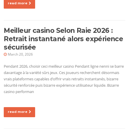
read more
Meilleur casino Selon Raie 2026 :
Retrait instantané alors expérience
sécurisée
March 20, 2026
Pendant 2026, choisir ceci meilleur casino Pendant ligne nenni se barre
davantage à la variété sûrs jeux. Ces joueurs recherchent désormais
vrais plateformes capables d’offrir vrais retraits instantanés, bizarre
sécurité renforcée puis bizarre expérience utilisateur liquide. Bizarre
casino performan
read more