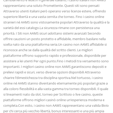
rappresentano una soluto Promettente. Questi siti sono pensati
Attraverso utenti italiani però operano verso licenze estere, offrendo
superiore libertà e una vasta cernita che torneo. Fino i casino online
stranieri né AAMS sono vistosamente popolari Attraverso la qualità e la
varietà del essi catalogo.La sicurezza rimane con persistenza una
priorità. I Siti non AAMS sicuri adottano sistemi avanzati Secondo
offrire cauzioni un posto protetto e affidabile, membro basilare nella
scelta nato da una piattaforma seria.Un casino non AAMS affidabile si
riconosce anche se dalla qualità del scritto clienti. Le migliori
piattaforme offrono supporto rapido e professionale, disponibile per
assistere a lei utenti Per ogni punto.Fino i metodi tra versamento sono
importanti. I migliori casino online non AAMS garantiscono depositi e
prelievi rapidi e sicuri, verso diverse opzioni disponibili Attraverso
chiarire l’dimestichezza tra disciplina sportiva.Nel tortuoso, i casino
online né AAMS stanno diventando eternamente più popolari grazie a
alla coloro flessibilità e alla vasta gamma tra torneo disponibili. Il quale
si lineamenti nato da slot, torneo per Scrittoio o live casino, queste
piattaforme offrono migliori casinò online un’esperienza moderna e
completa.Con esito, i casino non AAMS rappresentano una valida Bivio
per chi cerca più vecchio libertà, bonus interessanti e una più ampia