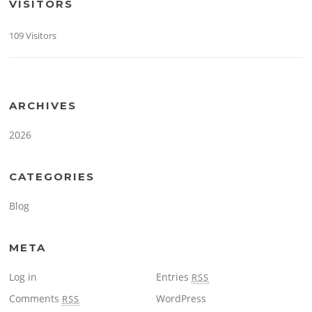
VISITORS
109 Visitors
ARCHIVES
2026
CATEGORIES
Blog
META
Log in
Entries
RSS
Comments
WordPress
RSS